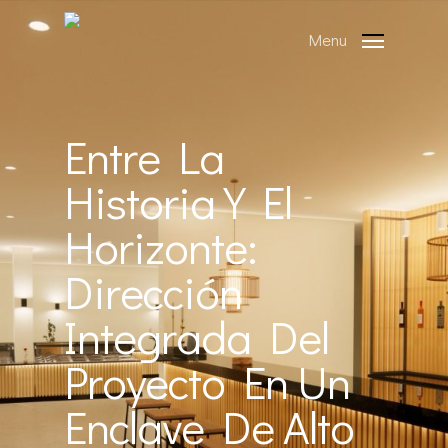
Menu
Entre La
Historia Y El
Horizonte:
Dirección
Integrada Del
Proyecto En Un
Enclave De Alto